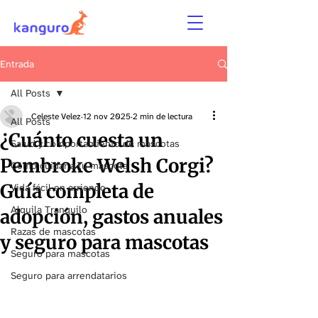
Entrada
All Posts
Celeste Velez
12 nov 2025
2 min de lectura
All Posts
¿Cuánto cuesta un
Salud y comportamiento de mascotas
Pembroke Welsh Corgi?
Cómo cuidar a tu mascota
Guía completa de
Vida fácil en arriendo
Alquila Tranquilo
adopción, gastos anuales
Razas de mascotas
y seguro para mascotas
Seguro para mascotas
Seguro para arrendatarios