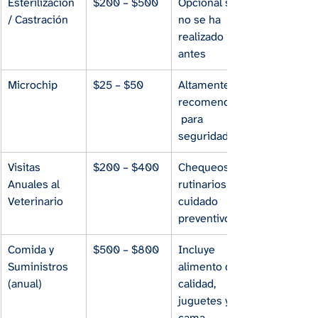
Esterilización 
$200 – $500
Opcional si 
/ Castración
no se ha 
realizado 
antes
Microchip
$25 – $50
Altamente 
recomendado
 para 
seguridad
Visitas 
$200 – $400
Chequeos 
Anuales al 
rutinarios y 
Veterinario
cuidado 
preventivo
Comida y 
$500 – $800
Incluye 
Suministros 
alimento de 
(anual)
calidad, 
juguetes y 
cama