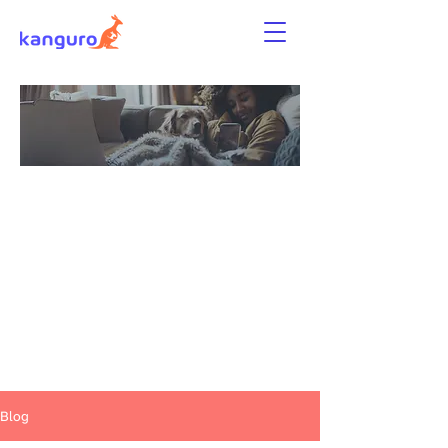
Novedades,
consejos y guías
para inquilinos
y tutores de
mascotas
Blog