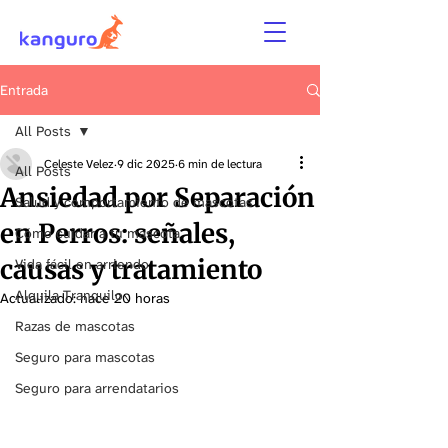
Entrada
All Posts
Celeste Velez
9 dic 2025
6 min de lectura
All Posts
Ansiedad por Separación
Salud y comportamiento de mascotas
en Perros: señales,
Cómo cuidar a tu mascota
causas y tratamiento
Vida fácil en arriendo
Alquila Tranquilo
Actualizado:
hace 20 horas
Razas de mascotas
Seguro para mascotas
Seguro para arrendatarios