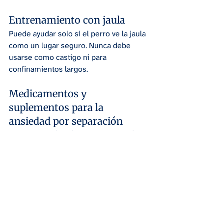
Entrenamiento con jaula
Puede ayudar solo si el perro ve la jaula 
como un lugar seguro. Nunca debe 
usarse como castigo ni para 
confinamientos largos.
Medicamentos y 
suplementos para la 
ansiedad por separación
En casos moderados o graves, pueden 
utilizarse:
Medicamentos ansiolíticos 
recetados
Suplementos naturales
Feromonas apaciguantes
Snacks calmantes
Siempre bajo supervisión veterinaria.