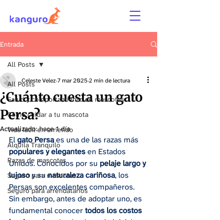
Entrada
All Posts
Celeste Velez
7 mar 2025
2 min de lectura
All Posts
¿Cuánto cuesta un gato
Salud y comportamiento de mascotas
Persa?
Cómo cuidar a tu mascota
Actualizado:
hace 1 día
Vida fácil en arriendo
El 
gato Persa
 es una de las razas más 
Alquila Tranquilo
populares y elegantes
 en Estados 
Razas de mascotas
Unidos. Conocidos por su 
pelaje largo y 
lujoso
 y su 
naturaleza cariñosa
, los 
Seguro para mascotas
Persas son excelentes compañeros. 
Seguro para arrendatarios
Sin embargo, antes de adoptar uno, es 
fundamental conocer 
todos los costos 