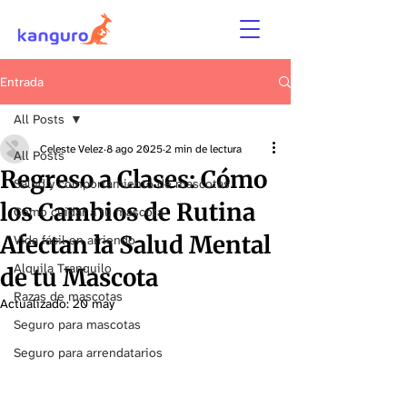
Entrada
All Posts
Celeste Velez
8 ago 2025
2 min de lectura
All Posts
Regreso a Clases: Cómo
Salud y comportamiento de mascotas
los Cambios de Rutina
Cómo cuidar a tu mascota
Afectan la Salud Mental
Vida fácil en arriendo
Alquila Tranquilo
de tu Mascota
Razas de mascotas
Actualizado:
20 may
Seguro para mascotas
Seguro para arrendatarios