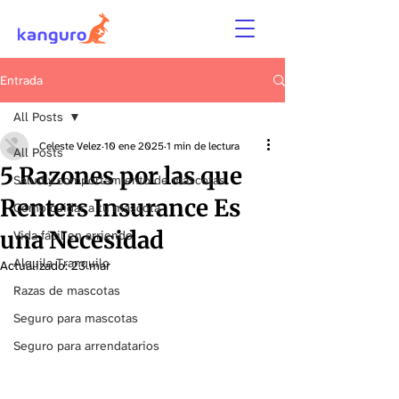
Entrada
All Posts
Celeste Velez
10 ene 2025
1 min de lectura
All Posts
5 Razones por las que
Salud y comportamiento de mascotas
Renters Insurance Es
Cómo cuidar a tu mascota
una Necesidad
Vida fácil en arriendo
Alquila Tranquilo
Actualizado:
23 mar
Razas de mascotas
Seguro para mascotas
Seguro para arrendatarios