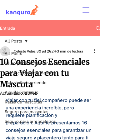
Entrada
All Posts
Celeste Velez
30 jul 2024
3 min de lectura
All Posts
10 Consejos Esenciales
Salud y comportamiento de mascotas
para Viajar con tu
Cómo cuidar a tu mascota
Mascota
Vida fácil en arriendo
Alquila Tranquilo
Actualizado:
23 feb
Viajar con tu fiel compañero puede ser 
Razas de mascotas
una experiencia increíble, pero 
Seguro para mascotas
requiere planificación y 
Seguro para arrendatarios
preparación. Aquí te presentamos 10 
consejos esenciales para garantizar un 
viaje seguro y placentero tanto para ti 