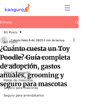
Entrada
All Posts
Celeste Velez
8 dic 2025
2 min de lectura
All Posts
¿Cuánto cuesta un Toy
Salud y comportamiento de mascotas
Poodle? Guía completa
Cómo cuidar a tu mascota
de adopción, gastos
Vida fácil en arriendo
Alquila Tranquilo
anuales, grooming y
Razas de mascotas
seguro para mascotas
Seguro para mascotas
Seguro para arrendatarios