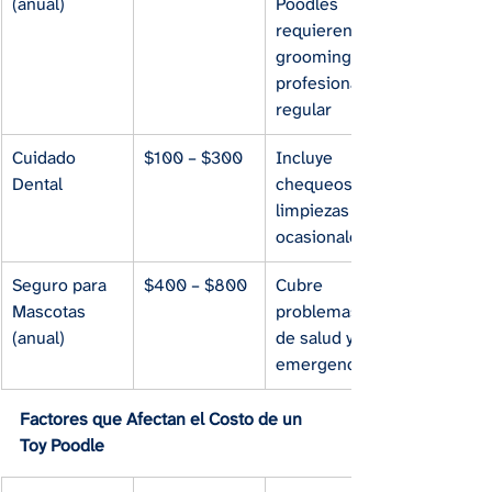
(anual)
Poodles 
requieren 
grooming 
profesional 
regular
Cuidado 
$100 – $300
Incluye 
Dental
chequeos y 
limpiezas 
ocasionales
Seguro para 
$400 – $800
Cubre 
Mascotas 
problemas 
(anual)
de salud y 
emergencias
Factores que Afectan el Costo de un 
Toy Poodle