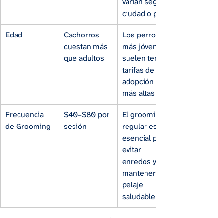
varían según 
ciudad o país
Edad
Cachorros 
Los perros 
cuestan más 
más jóvenes 
que adultos
suelen tener 
tarifas de 
adopción 
más altas
Frecuencia 
$40–$80 por 
El grooming 
de Grooming
sesión
regular es 
esencial para 
evitar 
enredos y 
mantener el 
pelaje 
saludable