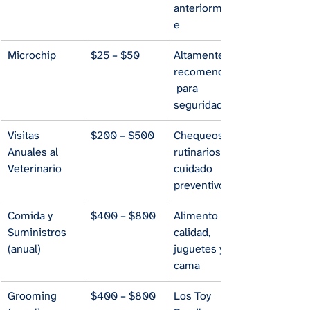
anteriorment
e
Microchip
$25 – $50
Altamente 
recomendado
 para 
seguridad
Visitas 
$200 – $500
Chequeos 
Anuales al 
rutinarios y 
Veterinario
cuidado 
preventivo
Comida y 
$400 – $800
Alimento de 
Suministros 
calidad, 
(anual)
juguetes y 
cama
Grooming 
$400 – $800
Los Toy 