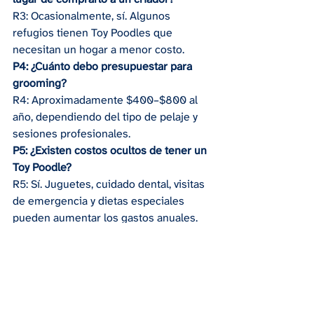
R3: Ocasionalmente, sí. Algunos 
refugios tienen Toy Poodles que 
necesitan un hogar a menor costo.
P4: ¿Cuánto debo presupuestar para 
grooming?
R4: Aproximadamente $400–$800 al 
año, dependiendo del tipo de pelaje y 
sesiones profesionales.
P5: ¿Existen costos ocultos de tener un 
Toy Poodle?
R5: Sí. Juguetes, cuidado dental, visitas 
de emergencia y dietas especiales 
pueden aumentar los gastos anuales.
Tener un 
Toy Poodle
 es gratificante 
pero requiere planificación. Conocer el 
costo de un Toy Poodle
 permite 
presupuestar adopción, cuidados 