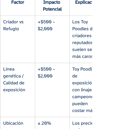
Factor
Impacto 
Explicación
Potencial
Criador vs 
+$500 – 
Los Toy 
Refugio
$2,000
Poodles de 
criadores 
reputados 
suelen ser 
más caros
Línea 
+$500 – 
Toy Poodles 
genética / 
$2,000
de 
Calidad de 
exposición o 
exposición
con linaje de 
campeones 
pueden 
costar más
Ubicación
± 20%
Los precios 