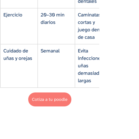
dentales
Ejercicio
20–30 min 
Caminatas 
diarios
cortas y 
juego dentro 
de casa
Cuidado de 
Semanal
Evita 
uñas y orejas
infecciones y 
uñas 
demasiado 
largas
Cotiza a tu poodle