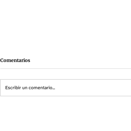
Comentarios
Escribir un comentario...
¿Tu apartamento exige
Seguro de 
seguro de inquilinos? Esto
español: qu
es lo que debes saber
landlord y