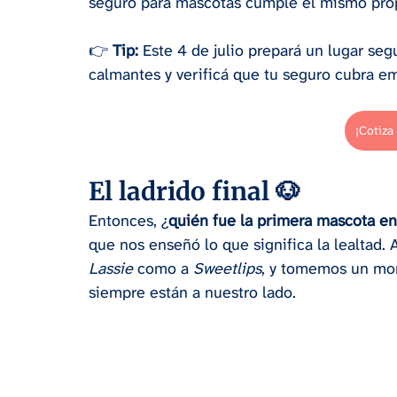
seguro para mascotas cumple el mismo prop
👉 
Tip:
 Este 4 de julio prepará un lugar se
calmantes y verificá que tu seguro cubra em
¡Cotiza
El ladrido final 🐶
Entonces, ¿
quién fue la primera mascota e
que nos enseñó lo que significa la lealtad. A
Lassie
 como a 
Sweetlips
, y tomemos un mo
siempre están a nuestro lado.