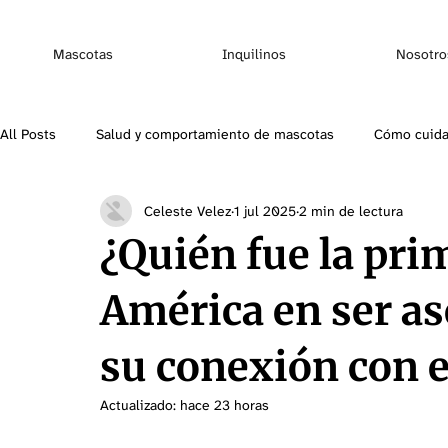
Mascotas
Inquilinos
Nosotro
All Posts
Salud y comportamiento de mascotas
Cómo cuida
Celeste Velez
1 jul 2025
2 min de lectura
Razas de mascotas
Seguro para mascotas
Seguro par
¿Quién fue la pri
América en ser a
su conexión con el
Actualizado:
hace 23 horas