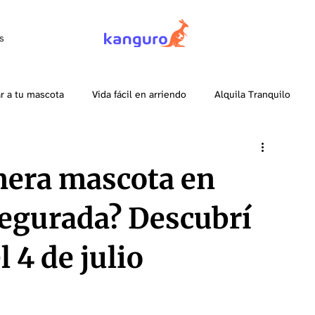
s
r a tu mascota
Vida fácil en arriendo
Alquila Tranquilo
a arrendatarios
mera mascota en
segurada? Descubrí
 4 de julio