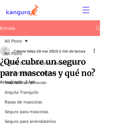
Entrada
All Posts
Celeste Velez
28 mar 2025
2 min de lectura
All Posts
¿Qué cubre un seguro
Salud y comportamiento de mascotas
para mascotas y qué no?
Cómo cuidar a tu mascota
Actualizado:
2 feb
Vida fácil en arriendo
Alquila Tranquilo
Razas de mascotas
Seguro para mascotas
Seguro para arrendatarios